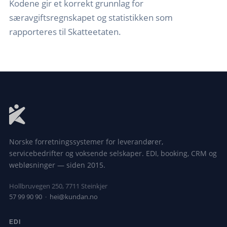
Kodene gir et korrekt grunnlag for
særavgiftsregnskapet og statistikken som
rapporteres til Skatteetaten.
Norske forretningssystemer for leverandører,
servicebedrifter og voksende selskaper. EDI, booking, CRM og
webløsninger — siden 2015.
Hollbruvegen 250, 7711 Steinkjer
57 99 90 90
·
hei@kundan.no
EDI