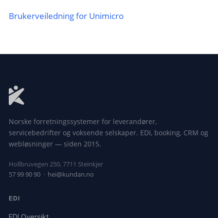
Brukerveiledning for Unimicro
Norske forretningssystemer for leverandører,
servicebedrifter og voksende selskaper. EDI, booking, CRM og
webløsninger — siden 2015.
Hollbruvegen 250, 7711 Steinkjer
57 99 90 90
·
hei@kundan.no
EDI
EDI Oversikt