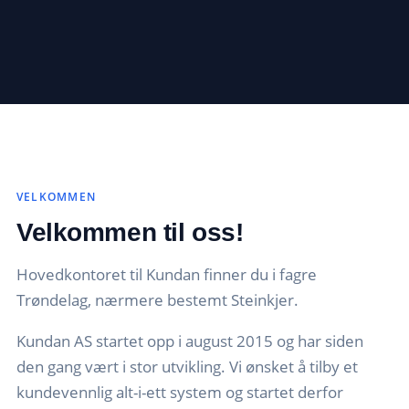
VELKOMMEN
Velkommen til oss!
Hovedkontoret til Kundan finner du i fagre
Trøndelag, nærmere bestemt Steinkjer.
Kundan AS startet opp i august 2015 og har siden
den gang vært i stor utvikling. Vi ønsket å tilby et
kundevennlig alt-i-ett system og startet derfor