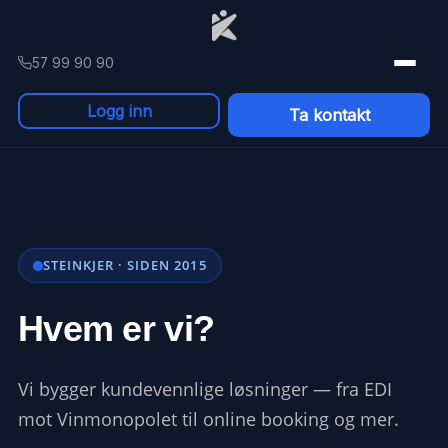
Skip to content
57 99 90 90
Logg inn
Ta kontakt
STEINKJER · SIDEN 2015
Hvem er vi?
Vi bygger kundevennlige løsninger — fra EDI
mot Vinmonopolet til online booking og mer.