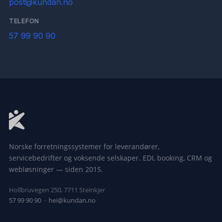
post@kundan.no
TELEFON
57 99 90 90
Norske forretningssystemer for leverandører,
servicebedrifter og voksende selskaper. EDI, booking, CRM og
webløsninger — siden 2015.
Hollbruvegen 250, 7711 Steinkjer
57 99 90 90
·
hei@kundan.no