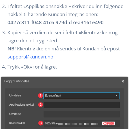
I feltet «Applikasjonsnøkkel» skriver du inn følgende
nøkkel tilhørende Kundan integrasjonen:
0427c811-f048-41c6-979d-d7ea3161e490
Kopier så verdien du ser i feltet «Klientnøkkel» og
lagre den et trygt sted.
NB!
Klientnøkkelen må sendes til Kundan på epost
support@kundan.no
Trykk «Ok» for å lagre.