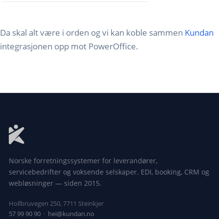
Da skal alt være i orden og vi kan koble sammen
Kundan
integrasjonen opp mot PowerOffice.
Norske forretningssystemer for leverandører,
servicebedrifter og voksende selskaper. EDI, booking, CRM og
webløsninger — siden 2015.
Hollbruvegen 250, 7711 Steinkjer
57 99 90 90
·
hei@kundan.no