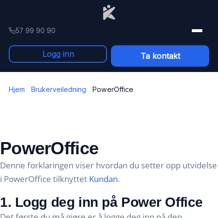
Skip to content
57 99 90 90
Logg inn
Ta kontakt
Hjem
Brukerveiledning
PowerOffice
PowerOffice
Denne forklaringen viser hvordan du setter opp utvidelse
i PowerOffice tilknyttet
Kundan
.
1. Logg deg inn på Power Office
Det første du må gjøre er å logge deg inn på den