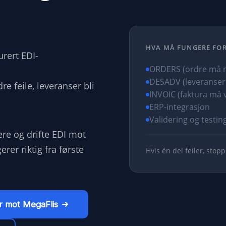
l
HVA MÅ FUNGERE FOR
urert EDI-
ORDERS (ordre må m
DESADV (leveranser
re feile, leveranser bli
INVOIC (faktura må v
ERP-integrasjon
Validering og testin
ere og drifte EDI mot
rer riktig fra første
Hvis én del feiler, stopp
r mot MegaFlis