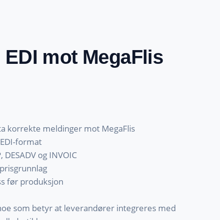
d EDI mot MegaFlis
a korrekte meldinger mot MegaFlis
EDI-format
P, DESADV og INVOIC
prisgrunnlag
ss før produksjon
, noe som betyr at leverandører integreres med