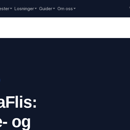
ester
Losninger
Guider
Om oss
Flis:
- og