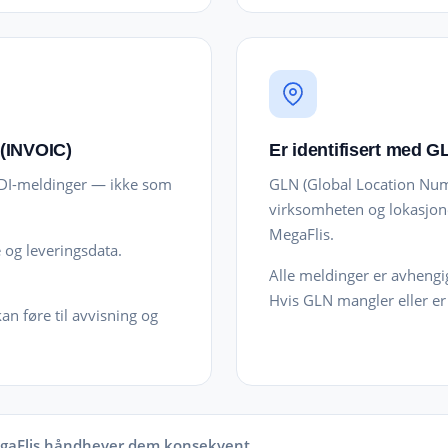
 (INVOIC)
Er identifisert med G
EDI-meldinger — ikke som
GLN (Global Location Numb
virksomheten og lokasjo
MegaFlis.
og leveringsdata.
Alle meldinger er avhengi
Hvis GLN mangler eller er 
an føre til avvisning og
egaFlis håndhever dem konsekvent.