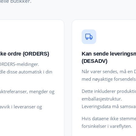
elle butikker.
ske ordre (ORDERS)
Kan sende leveringsme
(DESADV)
 ORDERS-meldinger.
Når varer sendes, må en 
le disse automatisk i din
med nøyaktige forsendelse
Dette inkluderer produkti
ktreferanser, mengder og
emballasjestruktur.
Leveringsdata må samsvar
 avvik i leveranser og
Hvis dataene ikke stemmer
forsinkelser i vareflyten.