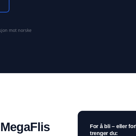
sjon mot norske
l MegaFlis
For å bli – eller fo
trenger du: