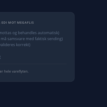
 EDI MOT MEGAFLIS
ottas og behandles automatisk)
 må samsvare med faktisk sending)
alideres korrekt)
g
er hele vareflyten.