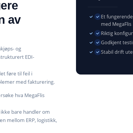
gere
en av
Et fungerend
med MegaFlis 
Riktig konfigu
Godkjent test
kjøps- og
Stabil drift u
trukturert EDI-
 føre til feil i
oblemer med fakturering.
rsøke hva MegaFlis
 ikke bare handler om
 mellom ERP, logistikk,