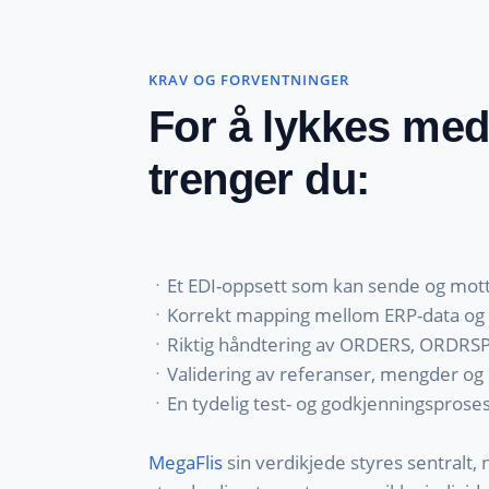
KRAV OG FORVENTNINGER
For å lykkes me
trenger du:
ㆍEt EDI-oppsett som kan sende og mott
ㆍKorrekt mapping mellom ERP-data og 
ㆍRiktig håndtering av ORDERS, ORDRS
ㆍValidering av referanser, mengder og 
ㆍEn tydelig test- og godkjenningsprose
MegaFlis
sin verdikjede styres sentralt