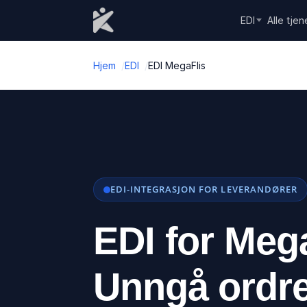
Skip to content
EDI
Alle tjen
Hjem
EDI
EDI MegaFlis
EDI-INTEGRASJON FOR LEVERANDØRER
EDI for Mega
Unngå ordre