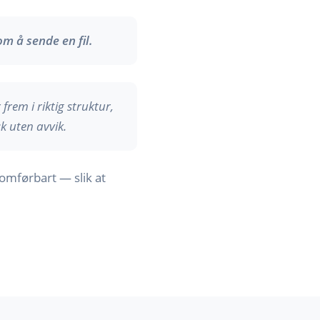
m å sende en fil.
rem i riktig struktur,
k uten avvik.
nomførbart — slik at