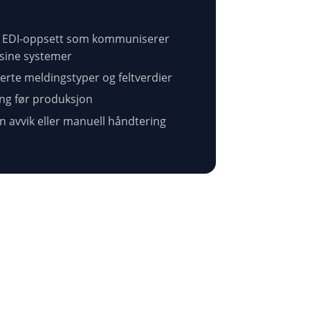
e EDI-oppsett som kommuniserer
sine systemer
rerte meldingstyper og feltverdier
ing før produksjon
ten avvik eller manuell håndtering