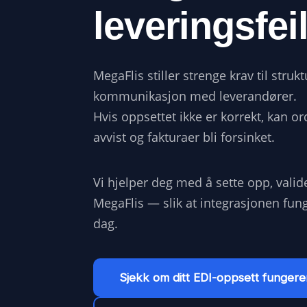
leveringsfei
MegaFlis stiller strenge krav til strukt
kommunikasjon med leverandører.
Hvis oppsettet ikke er korrekt, kan ord
avvist og fakturaer bli forsinket.
Vi hjelper deg med å sette opp, valid
MegaFlis — slik at integrasjonen funge
dag.
Sjekk om ditt EDI-oppsett fungere