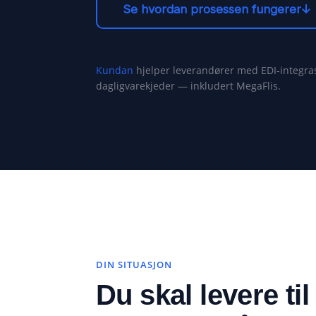
Se hvordan prosessen fungerer↓
Kundan
hjelper leverandører med EDI-integra
dagligvarekjeder — inkludert MegaFlis.
DIN SITUASJON
Du skal levere ti