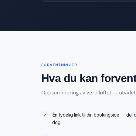
FORVENTNINGER
Hva du kan forven
Oppsummering av verdiløftet — utvidet i 
Én tydelig link til din bookingside — de
deg.