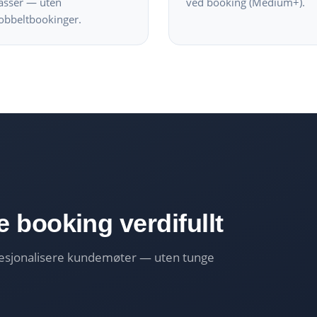
asser — uten
ved booking (Medium+).
obbeltbookinger.
e booking verdifullt
ofesjonalisere kundemøter — uten tunge