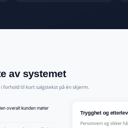
te av systemet
forhold til kort salgstekst på én skjerm.
l den overalt kunden møter
Trygghet og etterlev
Personvern og sikker hån