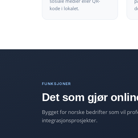
sosiale medier eller QR-
p
kode i lokalet.
d
FUNKSJONER
Det som gjør onlin
Bygget for norske bedrifter som vil pr
integrasjonsprosjekter.