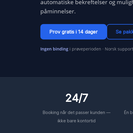
automatiske bekreftelser og muligh
påminnelser.
Prov gratis i 14 dager
Se pakk
Ingen binding
i prøveperioden · Norsk support
24/7
Booking når det passer kunden —
Én b
ikke bare kontortid