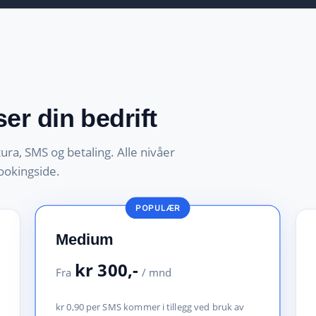
er din bedrift
tura, SMS og betaling. Alle nivåer
ookingside.
POPULÆR
Medium
kr 300,-
Fra
/ mnd
kr 0,90 per SMS kommer i tillegg ved bruk av