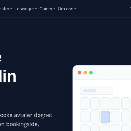
ester
Losninger
Guider
Om oss
e
in
booke avtaler døgnet
en bookingside,