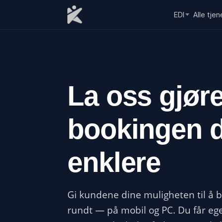
Skip to content
EDI
Alle tjen
La oss gjør
bookingen d
enklere
Gi kundene dine muligheten til å 
rundt — på mobil og PC. Du får eg