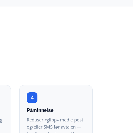
4
Påminnelse
og
Reduser «glipp» med e-post
og/eller SMS før avtalen —