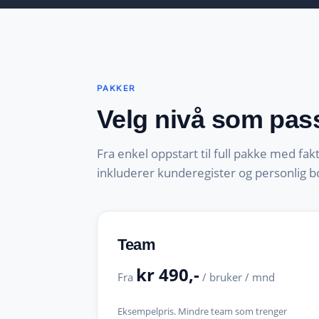
PAKKER
Velg nivå som pass
Fra enkel oppstart til full pakke med fak
inkluderer kunderegister og personlig b
Team
kr 490,-
Fra
/ bruker / mnd
Eksempelpris. Mindre team som trenger