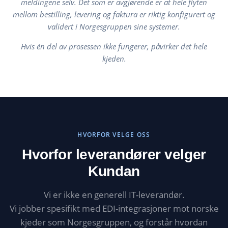
meldingene selv. Det som er avgjørende er at hele flyten
mellom bestilling, levering og faktura er riktig konfigurert og
validert i Norgesgruppen sine systemer.
Hvis én del av prosessen ikke fungerer, påvirker det hele
kjeden.
HVORFOR VELGE OSS
Hvorfor leverandører velger
Kundan
Vi er ikke en generell IT-leverandør.
Vi jobber spesifikt med EDI-integrasjoner mot norske
kjeder som Norgesgruppen, og forstår hvordan