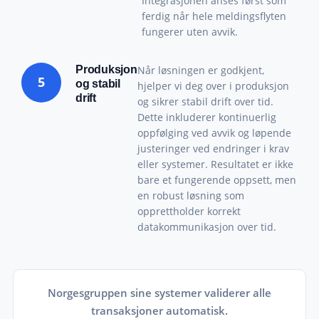
Integrasjonen anses først som
ferdig når hele meldingsflyten
fungerer uten avvik.
Produksjon
Når løsningen er godkjent,
5
og stabil
hjelper vi deg over i produksjon
drift
og sikrer stabil drift over tid.
Dette inkluderer kontinuerlig
oppfølging ved avvik og løpende
justeringer ved endringer i krav
eller systemer. Resultatet er ikke
bare et fungerende oppsett, men
en robust løsning som
opprettholder korrekt
datakommunikasjon over tid.
Norgesgruppen sine systemer validerer alle
transaksjoner automatisk.