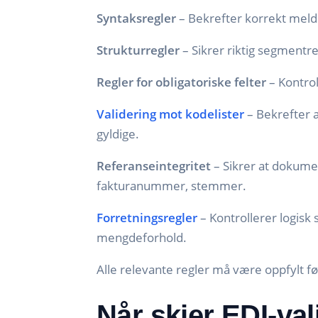
Syntaksregler
– Bekrefter korrekt meld
Strukturregler
– Sikrer riktig segmentr
Regler for obligatoriske felter
– Kontrol
Validering mot kodelister
– Bekrefter a
gyldige.
Referanseintegritet
– Sikrer at dokum
fakturanummer, stemmer.
Forretningsregler
– Kontrollerer logis
mengdeforhold.
Alle relevante regler må være oppfylt f
Når skjer EDI-val