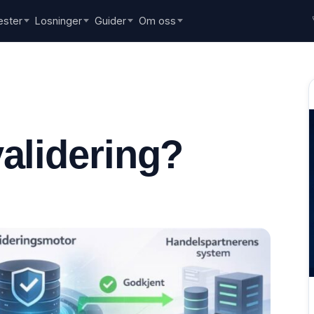
ester
Losninger
Guider
Om oss
validering?