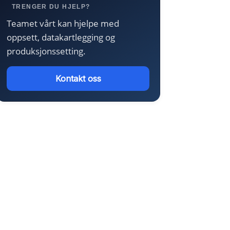
TRENGER DU HJELP?
Teamet vårt kan hjelpe med
oppsett, datakartlegging og
produksjonssetting.
Kontakt oss