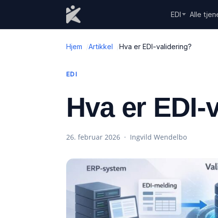
Skip to content
EDI
Alle tjen
Hjem
Artikkel
Hva er EDI-validering?
EDI
Hva er EDI-
26. februar 2026 · Ingvild Wendelbo