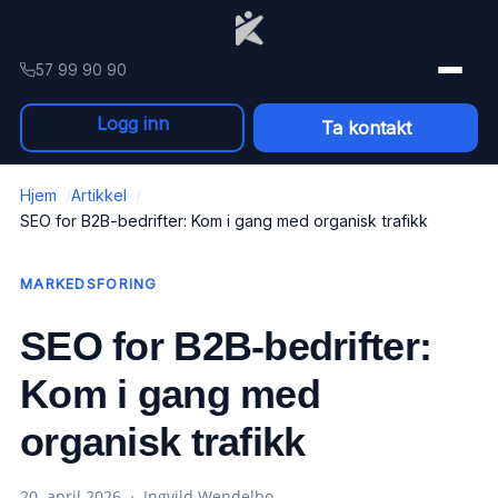
Skip to content
57 99 90 90
Logg inn
Ta kontakt
Hjem
Artikkel
SEO for B2B-bedrifter: Kom i gang med organisk trafikk
MARKEDSFORING
SEO for B2B-bedrifter:
Kom i gang med
organisk trafikk
20. april 2026 · Ingvild Wendelbo