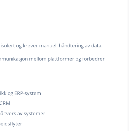
solert og krever manuell håndtering av data.
munikasjon mellom plattformer og forbedrer
tikk og ERP-system
l CRM
på tvers av systemer
eidsflyter