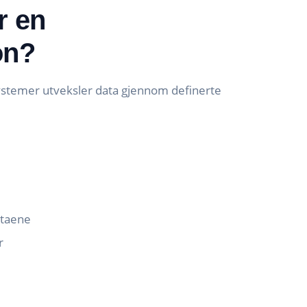
r en
on?
ystemer utveksler data gjennom definerte
ataene
r