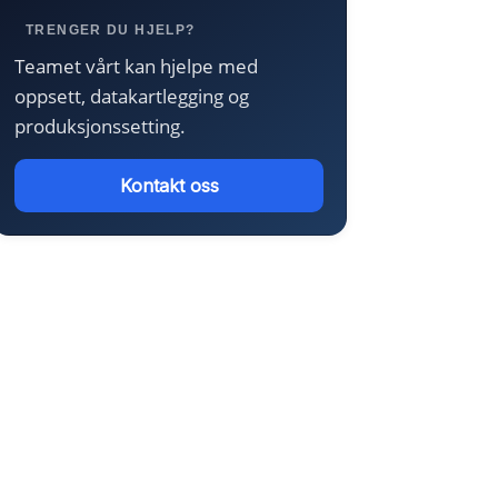
TRENGER DU HJELP?
Teamet vårt kan hjelpe med
oppsett, datakartlegging og
produksjonssetting.
Kontakt oss