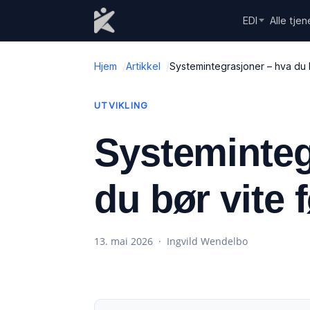
Skip to content
EDI
Alle tjen
Hjem
Artikkel
Systemintegrasjoner – hva du b
UTVIKLING
Systeminteg
du bør vite 
13. mai 2026 · Ingvild Wendelbo