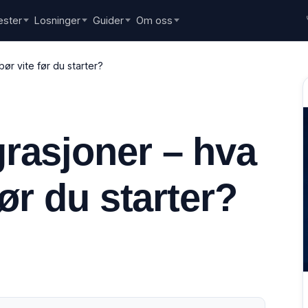
ester
Losninger
Guider
Om oss
ør vite før du starter?
rasjoner – hva
før du starter?