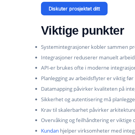
Diskuter prosjektet ditt
Viktige punkter
Systemintegrasjoner kobler sammen pr
Integrasjoner reduserer manuelt arbeid
API-er brukes ofte i moderne integrasjo
Planlegging av arbeidsflyter er viktig f
Datamapping påvirker kvaliteten på int
Sikkerhet og autentisering må planlegges
Krav til skalerbarhet påvirker arkitektur
Overvåking og feilhåndtering er viktige d
Kundan
hjelper virksomheter med integr