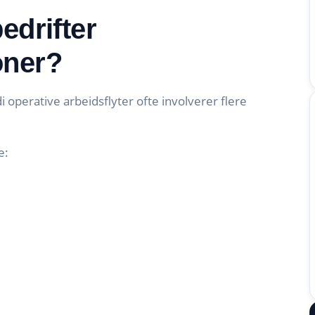
edrifter
oner?
 operative arbeidsflyter ofte involverer flere
e: