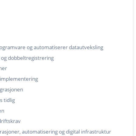
ogramvare og automatiserer datautveksling
 og dobbeltregistrering
ner
ør implementering
egrasjonen
 tidlig
en
riftskrav
asjoner, automatisering og digital infrastruktur