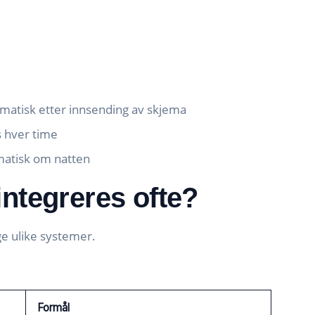
atisk etter innsending av skjema
s hver time
matisk om natten
integreres ofte?
e ulike systemer.
Formål