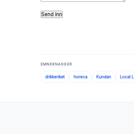
EMNEKNAGGER
drikkeriket
horeca
Kundan
Local L