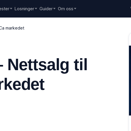
ester
Losninger
Guider
Om oss
ReCa markedet
 Nettsalg til
kedet