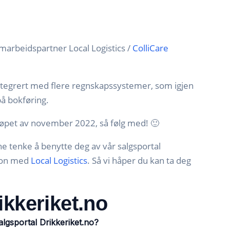
arbeidspartner Local Logistics /
ColliCare
tegrert med flere regnskapssystemer, som igjen
å bokføring.
i løpet av november 2022, så følg med! 🙂
nne tenke å benytte deg av vår salgsportal
sjon med
Local Logistics
. Så vi håper du kan ta deg
:
ikkeriket.no
algsportal Drikkeriket.no?