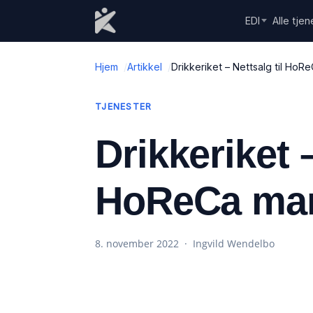
Skip to content
EDI
Alle tjen
Hjem
Artikkel
Drikkeriket – Nettsalg til Ho
TJENESTER
Drikkeriket –
HoReCa mar
8. november 2022 · Ingvild Wendelbo