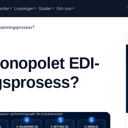
ester
Losninger
Guider
Om oss
kjenningsprosess?
onopolet EDI-
gsprosess?