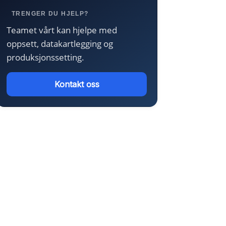
TRENGER DU HJELP?
Teamet vårt kan hjelpe med
oppsett, datakartlegging og
produksjonssetting.
Kontakt oss