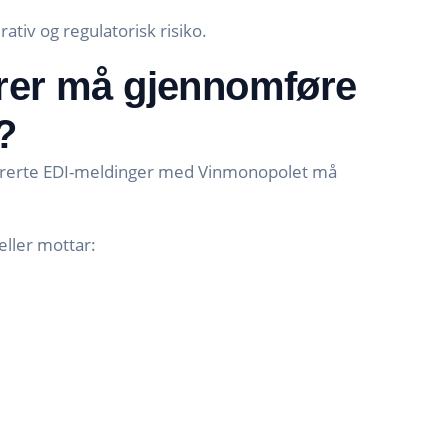
ativ og regulatorisk risiko.
ører må gjennomføre
?
turerte EDI-meldinger med Vinmonopolet må
ller mottar: