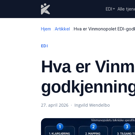
Skip to content
EDI
Alle tjen
Hjem
Artikkel
Hva er Vinmonopolet EDI-god
EDI
Hva er Vinm
godkjennin
27. april 2026 · Ingvild Wendelbo