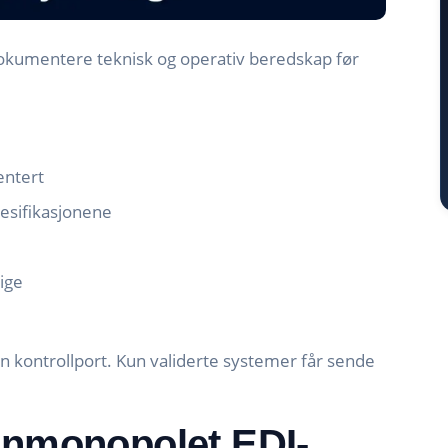
okumentere teknisk og operativ beredskap før
entert
esifikasjonene
ige
kontrollport. Kun validerte systemer får sende
inmonopolet EDI-