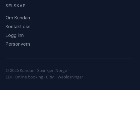
SELSKAP
Om Kundan
Kontakt oss
Logg inn
Personvern
© 2026 Kundan · Steinkjer, Norge
EDI · Online booking · CRM · Webløsninger