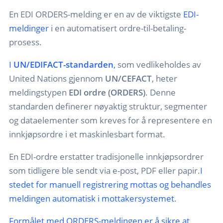
En EDI ORDERS-melding er en av de viktigste
EDI-
meldinger
i en automatisert ordre-til-betaling-
prosess.
I
UN/EDIFACT-standarden
,
som vedlikeholdes av
United Nations gjennom
UN/CEFACT
, heter
meldingstypen
EDI ordre (ORDERS)
. Denne
standarden definerer nøyaktig struktur, segmenter
og dataelementer som kreves for å representere en
innkjøpsordre i et maskinlesbart format.
En EDI-ordre erstatter tradisjonelle innkjøpsordrer
som tidligere ble sendt via e-post, PDF eller papir.
I
stedet for manuell registrering mottas og behandles
meldingen automatisk i mottakersystemet
.
Formålet med ORDERS-meldingen er å sikre at