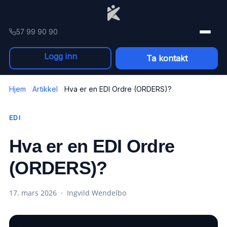
Skip to content
57 99 90 90
Logg inn
Ta kontakt
Hjem
Artikkel
Hva er en EDI Ordre (ORDERS)?
EDI
Hva er en EDI Ordre
(ORDERS)?
17. mars 2026 · Ingvild Wendelbo