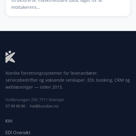
strukturerte, maskinlesbare data, laget for at
mottakerens…
Norske forretningssystemer for leverandører,
servicebedrifter og voksende selskaper. EDI, booking, CRM og
webløsninger — siden 2015.
Hollbruvegen 250, 7711 Steinkjer
57 99 90 90
·
hei@kundan.no
EDI
EDI Oversikt