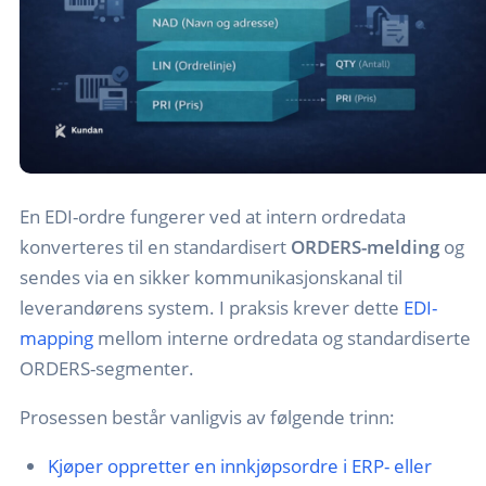
En EDI-ordre fungerer ved at intern ordredata
konverteres til en standardisert
ORDERS-melding
og
sendes via en sikker kommunikasjonskanal til
leverandørens system. I praksis krever dette
EDI-
mapping
mellom interne ordredata og standardiserte
ORDERS-segmenter.
Prosessen består vanligvis av følgende trinn:
Kjøper oppretter en innkjøpsordre i ERP- eller