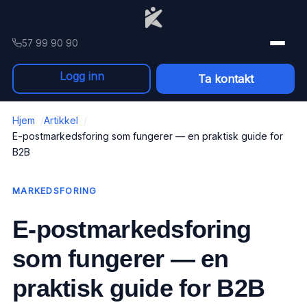
Skip to content
57 99 90 90
Logg inn
Ta kontakt
Hjem
Artikkel
E-postmarkedsforing som fungerer — en praktisk guide for
B2B
MARKEDSFORING
E-postmarkedsforing
som fungerer — en
praktisk guide for B2B