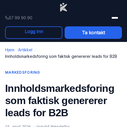
Skip to content
57 99 90 90
Logg inn
Ta kontakt
Hjem
Artikkel
Innholdsmarkedsforing som faktisk genererer leads for B2B
MARKEDSFORING
Innholdsmarkedsforing
som faktisk genererer
leads for B2B
15. april 2026 · Ingvild Wendelbo