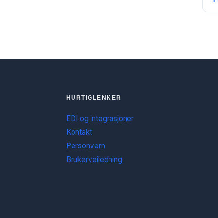
F
HURTIGLENKER
EDI og integrasjoner
Kontakt
Personvern
Brukerveiledning