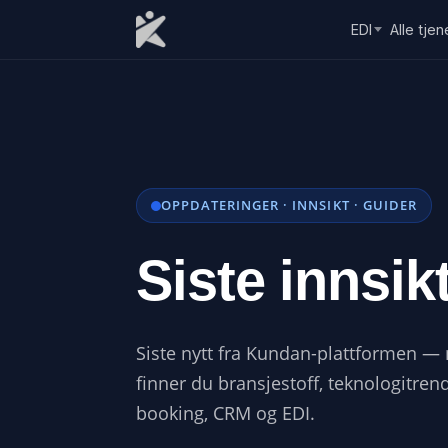
Skip to content
EDI
Alle tjen
OPPDATERINGER · INNSIKT · GUIDER
Siste innsik
Siste nytt fra Kundan-plattformen — ny
finner du bransjestoff, teknologitren
booking, CRM og EDI.