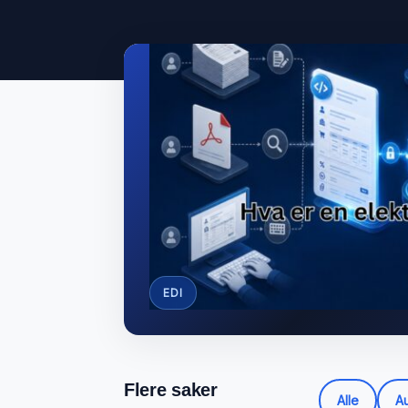
EDI
Flere saker
Alle
Au