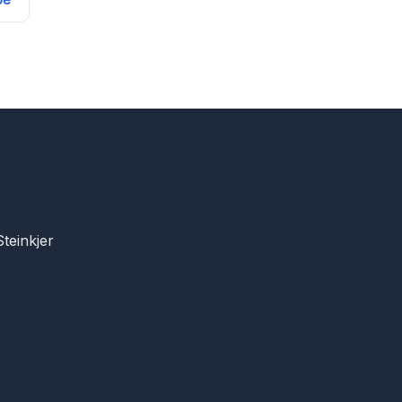
be
teinkjer