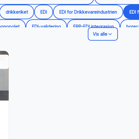
drikkeriket
EDI
EDI for Drikkevareindustrien
EDI 
monopolet
EDI-validering
ERP-EDI integrasjon
horec
Vis alle
-løsninger
Lager
Local Logistics
logistikk
mark
king
skreddersy
vedlikehold