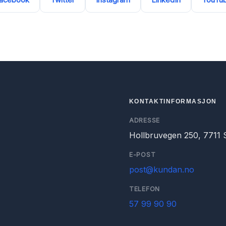
acebook
Twitter
Instagram
LinkedIn
YouTu
KONTAKTINFORMASJON
ADRESSE
Hollbruvegen 250, 7711 S
E-POST
post@kundan.no
TELEFON
57 99 90 90