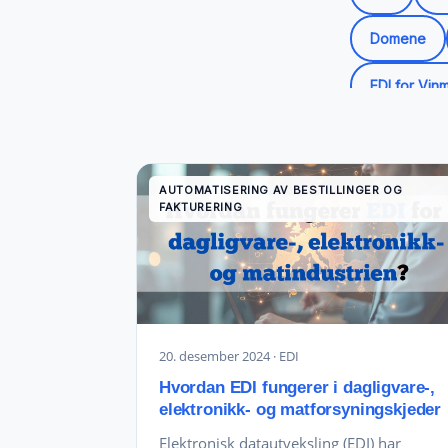
Domene
EDI for Vin
Kundan EDI
Online Boo
AUTOMATISERING AV BESTILLINGER OG
FAKTURERING
20. desember 2024
· EDI
Hvordan EDI fungerer i dagligvare-,
elektronikk- og matforsyningskjeder
Elektronisk datautveksling (EDI) har