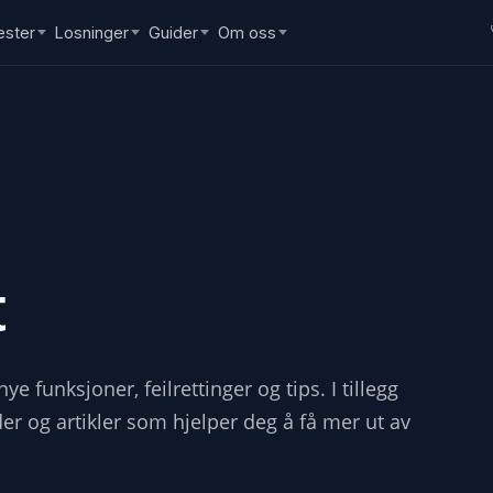
ester
Losninger
Guider
Om oss
t
e funksjoner, feilrettinger og tips. I tillegg
der og artikler som hjelper deg å få mer ut av