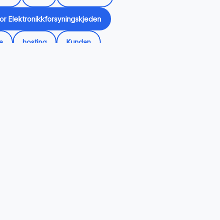
for Elektronikkforsyningskjeden
a
hosting
Kundan
edsføring
nettside