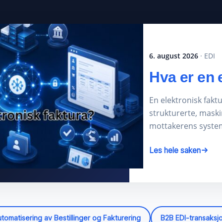
6. august 2026
· EDI
Hva er en 
En elektronisk fak
strukturerte, maski
mottakerens syste
Les hele saken
tomatisering av Bestillinger og Fakturering
B2B EDI-transaksj