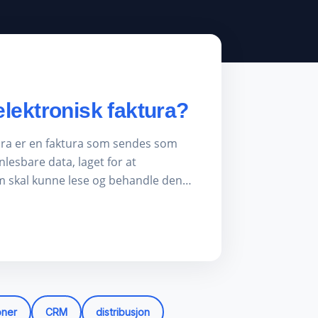
elektronisk faktura?
tura er en faktura som sendes som
nlesbare data, laget for at
m skal kunne lese og behandle den…
oner
CRM
distribusjon