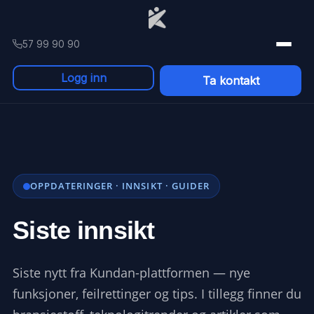
Skip to content
57 99 90 90
Logg inn
Ta kontakt
OPPDATERINGER · INNSIKT · GUIDER
Siste innsikt
Siste nytt fra Kundan-plattformen — nye
funksjoner, feilrettinger og tips. I tillegg finner du