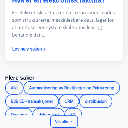
Hva er en elektronisk faktura?
En elektronisk faktura er en faktura som sendes
som strukturerte, maskinlesbare data, laget for
at mottakerens system skal kunne lese og
behandle den…
Les hele saken
Flere saker
Alle
Automatisering av Bestillinger og Fakturering
B2B EDI-transaksjoner
CRM
distribusjon
Domene
drikkeriket
EDI
Vis alle