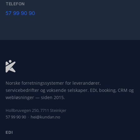
TELEFON
57 99 90 90
Norske forretningssystemer for leverandører,
servicebedrifter og voksende selskaper. EDI, booking, CRM og
webløsninger — siden 2015.
Hollbruvegen 250, 7711 Steinkjer
57 99 90 90
·
hei@kundan.no
EDI