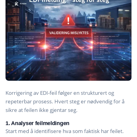
Korrigering av EDI-feil følger en strukturert og
repeterbar prosess. Hvert steg er nødvendig for å
sikre at feilen ikke gjentar seg.
1. Analyser feilmeldingen
Start med å identifisere hva som faktisk har feilet.