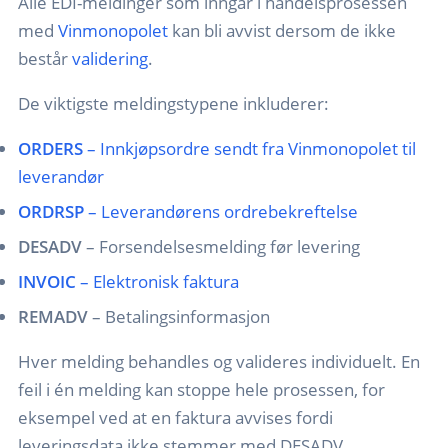
Alle EDI-meldinger som inngår i handelsprosessen
med
Vinmonopolet
kan bli avvist dersom de ikke
består
validering
.
De viktigste meldingstypene inkluderer:
ORDERS
– Innkjøpsordre sendt fra Vinmonopolet til
leverandør
ORDRSP
– Leverandørens ordrebekreftelse
DESADV
– Forsendelsesmelding før levering
INVOIC
– Elektronisk faktura
REMADV
– Betalingsinformasjon
Hver melding behandles og valideres individuelt. En
feil i én melding kan stoppe hele prosessen, for
eksempel ved at en faktura avvises fordi
leveringsdata ikke stemmer med DESADV.