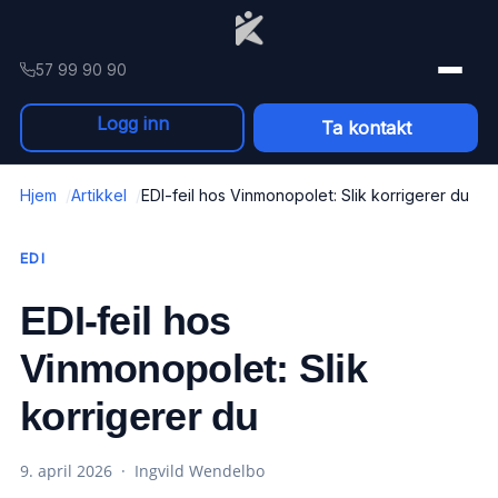
Skip to content
57 99 90 90
Logg inn
Ta kontakt
Hjem
Artikkel
EDI-feil hos Vinmonopolet: Slik korrigerer du
EDI
EDI-feil hos
Vinmonopolet: Slik
korrigerer du
9. april 2026 · Ingvild Wendelbo