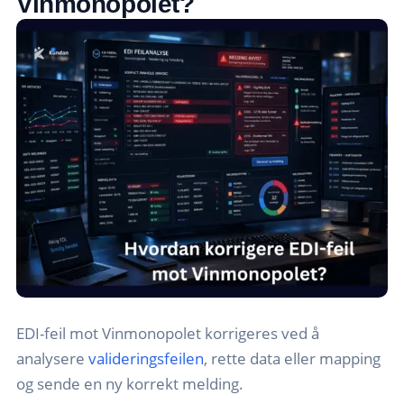
Vinmonopolet?
EDI-feil mot Vinmonopolet korrigeres ved å
analysere
valideringsfeilen
, rette data eller mapping
og sende en ny korrekt melding.