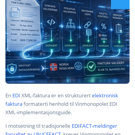
En
EDI
XML-faktura er en strukturert
elektronisk
faktura
formaterti henhold til Vinmonopolet EDI
XML-implementasjonsguide.
I motsetning til tradisjonelle
EDIFACT-meldinger
forvaltet av UN/CEFACT
, krever Vinmonopolet en