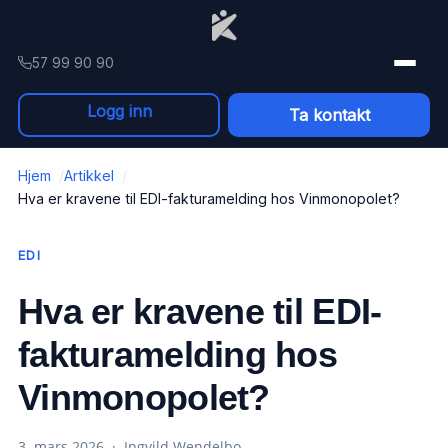
Skip to content
57 99 90 90
Logg inn
Ta kontakt
Hjem
Artikkel
Hva er kravene til EDI-fakturamelding hos Vinmonopolet?
EDI
Hva er kravene til EDI-
fakturamelding hos
Vinmonopolet?
3. mars 2026 · Ingvild Wendelbo