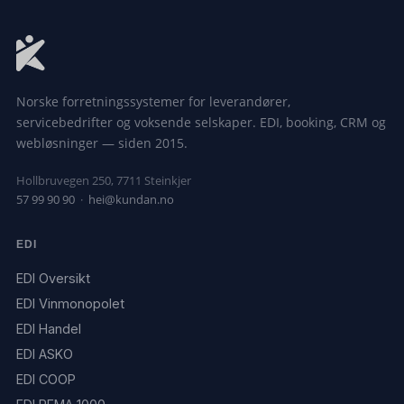
Norske forretningssystemer for leverandører,
servicebedrifter og voksende selskaper. EDI, booking, CRM og
webløsninger — siden 2015.
Hollbruvegen 250, 7711 Steinkjer
57 99 90 90
·
hei@kundan.no
EDI
EDI Oversikt
EDI Vinmonopolet
EDI Handel
EDI ASKO
EDI COOP