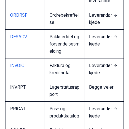
leverandør
ORDRSP
Ordrebekreftel
Leverandør →
se
kjede
DESADV
Pakkseddel og
Leverandør →
forsendelsesm
kjede
elding
INVOIC
Faktura og
Leverandør →
kreditnota
kjede
INVRPT
Lagerstatusrap
Begge veier
port
PRICAT
Pris- og
Leverandør →
produktkatalog
kjede