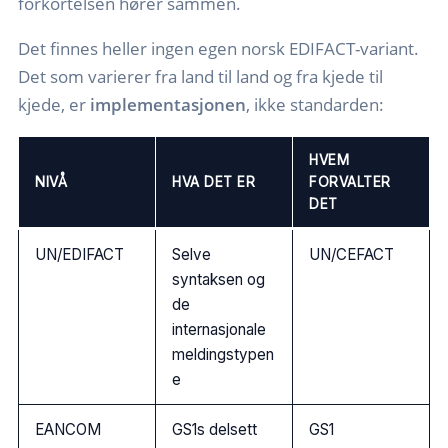
forkortelsen hører sammen.
Det finnes heller ingen egen norsk EDIFACT-variant.
Det som varierer fra land til land og fra kjede til
kjede, er
implementasjonen
, ikke standarden:
HVEM
NIVÅ
HVA DET ER
FORVALTER
DET
UN/EDIFACT
Selve
UN/CEFACT
syntaksen og
de
internasjonale
meldingstypen
e
EANCOM
GS1s delsett
GS1