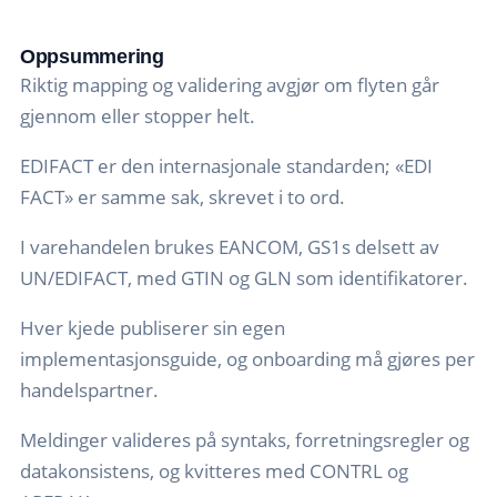
inneholder henholdsvis antall, pris og MVA. Hvert
lar seg behandle manuelt. Standardisert
applikasjon etter at syntaksen er godkjent, for
segment består av dataelementer med definert
meldingsutveksling gjør det mulig å motta ordre
eksempel et GTIN som ikke finnes i katalogen.
Oppsummering
format og lengde.
automatisk, kontrollere produkt- og prisdata, og
Feilen må rettes og meldingen sendes på nytt.
Riktig mapping og validering avgjør om flyten går
validere fakturaer før betaling. For leverandøren
Gjentatte avvisninger kan gi forsinket betaling, og
gjennom eller stopper helt.
betyr det færre avviste meldinger, raskere
i noen tilfeller gebyr.
transaksjonsbehandling og mer forutsigbar drift
EDIFACT er den internasjonale standarden; «EDI
– men også at oppsettet må være riktig fra start,
FACT» er samme sak, skrevet i to ord.
siden flyten stopper helt når valideringen feiler.
I varehandelen brukes EANCOM, GS1s delsett av
UN/EDIFACT, med GTIN og GLN som identifikatorer.
Hver kjede publiserer sin egen
implementasjonsguide, og onboarding må gjøres per
handelspartner.
Meldinger valideres på syntaks, forretningsregler og
datakonsistens, og kvitteres med CONTRL og