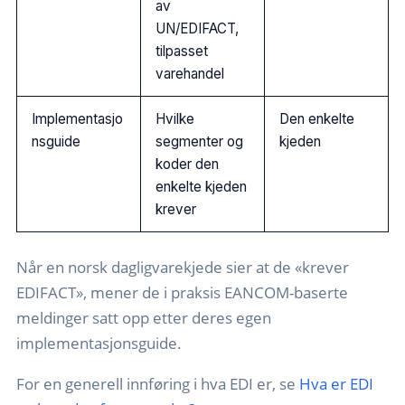
av
UN/EDIFACT,
tilpasset
varehandel
Implementasjo
Hvilke
Den enkelte
nsguide
segmenter og
kjeden
koder den
enkelte kjeden
krever
Når en norsk dagligvarekjede sier at de «krever
EDIFACT», mener de i praksis EANCOM-baserte
meldinger satt opp etter deres egen
implementasjonsguide.
For en generell innføring i hva EDI er, se
Hva er EDI