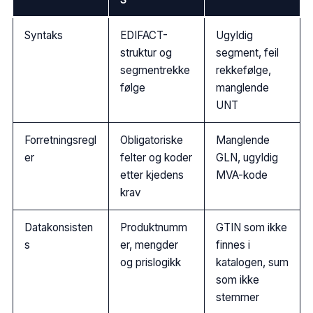
S
Syntaks
EDIFACT-
Ugyldig
struktur og
segment, feil
segmentrekke
rekkefølge,
følge
manglende
UNT
Forretningsregl
Obligatoriske
Manglende
er
felter og koder
GLN, ugyldig
etter kjedens
MVA-kode
krav
Datakonsisten
Produktnumm
GTIN som ikke
s
er, mengder
finnes i
og prislogikk
katalogen, sum
som ikke
stemmer