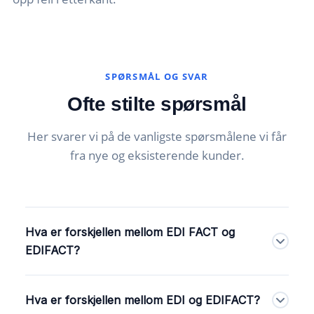
SPØRSMÅL OG SVAR
Ofte stilte spørsmål
Her svarer vi på de vanligste spørsmålene vi får
fra nye og eksisterende kunder.
Hva er forskjellen mellom EDI FACT og
EDIFACT?
Det er ingen forskjell. EDIFACT er ett ord, og «EDI
Hva er forskjellen mellom EDI og EDIFACT?
FACT» er bare en vanlig skrivemåte av samme