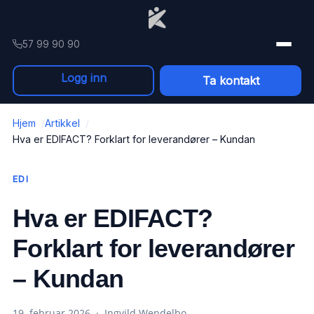
Skip to content
57 99 90 90
Logg inn
Ta kontakt
Hjem
Artikkel
Hva er EDIFACT? Forklart for leverandører – Kundan
EDI
Hva er EDIFACT?
Forklart for leverandører
– Kundan
19. februar 2026 · Ingvild Wendelbo