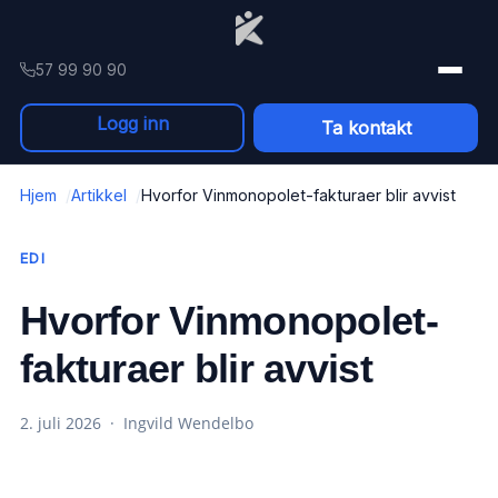
Skip to content
57 99 90 90
Logg inn
Ta kontakt
Hjem
Artikkel
Hvorfor Vinmonopolet-fakturaer blir avvist
EDI
Hvorfor Vinmonopolet-
fakturaer blir avvist
2. juli 2026 · Ingvild Wendelbo