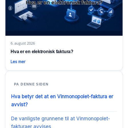
6. august 2026
Hva er en elektronisk faktura?
Les mer
PA DENNE SIDEN
Hva betyr det at en Vinmonopolet-faktura er
avvist?
De vanligste grunnene til at Vinmonopolet-
fakturaer avvises