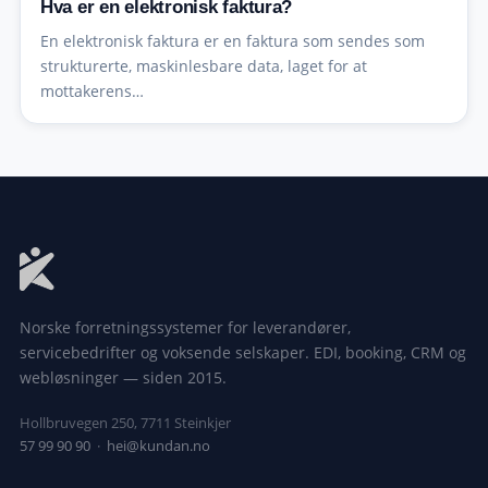
Hva er en elektronisk faktura?
En elektronisk faktura er en faktura som sendes som
strukturerte, maskinlesbare data, laget for at
mottakerens…
Norske forretningssystemer for leverandører,
servicebedrifter og voksende selskaper. EDI, booking, CRM og
webløsninger — siden 2015.
Hollbruvegen 250, 7711 Steinkjer
57 99 90 90
·
hei@kundan.no